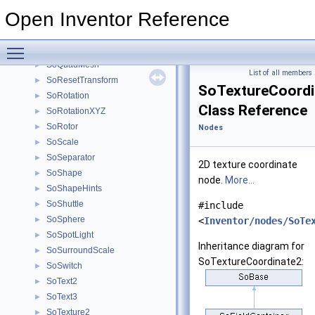
SoPointSet
►
Open Inventor Reference
SoProfile
►
SoProfileCoordinate2
►
Toggle main menu visibility
SoProfileCoordinate3
►
SoQuadMesh
►
List of all members
SoResetTransform
►
SoTextureCoordi
SoRotation
►
Class Reference
SoRotationXYZ
►
SoRotor
►
Nodes
SoScale
►
SoSeparator
►
2D texture coordinate
SoShape
►
node.
More...
SoShapeHints
►
SoShuttle
►
#include
SoSphere
►
<
Inventor/nodes/SoTe
SoSpotLight
►
Inheritance diagram for
SoSurroundScale
►
SoTextureCoordinate2:
SoSwitch
►
SoText2
►
SoText3
►
SoTexture2
►