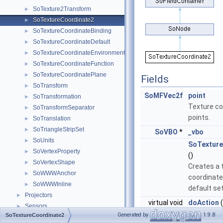
SoTexture2Transform
►
SoTextureCoordinate2
►
SoTextureCoordinateBinding
►
SoTextureCoordinateDefault
►
SoTextureCoordinateEnvironment
►
SoTextureCoordinateFunction
►
SoTextureCoordinatePlane
►
Fields
SoTransform
►
SoMFVec2f
point
SoTransformation
►
Texture co
SoTransformSeparator
►
points.
SoTranslation
►
SoTriangleStripSet
►
SoVBO
*
_vbo
SoUnits
►
SoTexture
SoVertexProperty
►
()
SoVertexShape
►
Creates a 
SoWWWAnchor
►
coordinate
SoWWWInline
►
default set
Projectors
►
virtual void
doAction
(
Sensors
►
*action)
Generated by
1.9.8
SoTextureCoordinate2
Classes
►