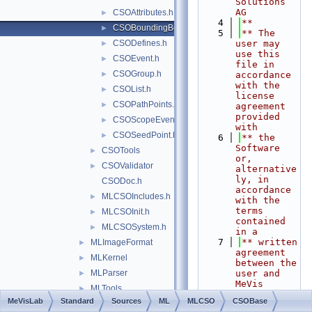
Solutions 
AG
CSOAttributes.h
►
    4
**
CSOBoundingBox.h
►
    5
** The 
CSODefines.h
user may 
►
use this 
CSOEvent.h
►
file in 
CSOGroup.h
►
accordance 
with the 
CSOList.h
►
license 
CSOPathPoints.h
►
agreement 
provided 
CSOScopeEvents.h
►
with
CSOSeedPoint.h
►
    6
** the 
Software 
CSOTools
►
or, 
CSOValidator
►
alternative
ly, in 
CSODoc.h
accordance 
MLCSOIncludes.h
►
with the 
terms 
MLCSOInit.h
►
contained 
MLCSOSystem.h
►
in a
    7
** written 
MLImageFormat
►
agreement 
MLKernel
►
between the 
MLParser
user and 
►
MeVis 
MLTools
►
Medical 
MeVisLab
Standard
Sources
ML
MLCSO
CSOBase
MLWEM
►
Solutions 