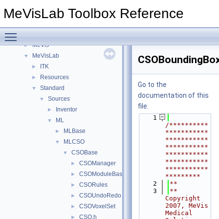
Files
▼
MeVisLab Toolbox Reference
File List
▼
FMEstable
►
Toggle main menu visibility
FMEwork
►
MeVis
►
MeVisLab
▼
CSOBoundingBox
ITK
►
Resources
►
Go to the
Standard
▼
documentation of this
Sources
▼
file.
Inventor
►
    1
ML
▼
/**********
MLBase
►
***********
***********
MLCSO
▼
***********
CSOBase
▼
***********
***********
CSOManager
►
***********
CSOModuleBase
►
*********
    2
**
CSORules
►
    3
** 
CSOUndoRedo
►
Copyright 
2007, MeVis 
CSOVoxelSet
►
Medical 
CSO.h
►