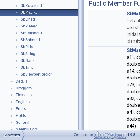
Public Member Fu
SbRotationd
►
SbMatrixd
►
SbMat
SbLined
►
Defaul
SbPlaned
►
constr
SbCylinderd
►
initial
SbSphered
►
identit
SbPList
►
SbMat
SbString
►
a11, d
SbName
►
double
SbTime
►
a14, d
SbViewportRegion
►
double
Details
►
a23, d
Draggers
►
double
Elements
►
a32, d
Engines
►
double
Errors
►
a41, d
Fields
►
double
General
►
a44)
Manipulators
►
Constr
Generated by
1.9.8
SbMatrixd
Nodekits
►
all 16