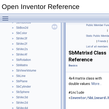
SbXfBox3f
►
Open Inventor Reference
SbBox2f
►
SbBox2s
►
Toggle main menu visibility
SbBox3d
►
SbXfBox3d
►
Public Member Func
SbBox2d
►
|
SbColor
►
Static Public Membe
SbVec3f
►
|
Friends
|
SbVec2f
►
List of all members
SbVec2s
►
SbMatrixd Class
SbVec4f
►
Reference
SbRotation
►
SbMatrix
►
Basics
SbViewVolume
►
SbLine
►
4x4 matrix class with
SbPlane
►
double values.
More...
SbCylinder
►
SbSphere
►
#include
SbVec3d
►
<
Inventor/SbLineard.
SbVec2d
►
SbVec4d
►