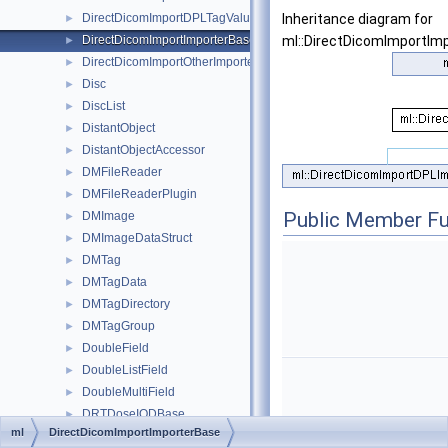
DirectDicomImportDPLTagValueProvider
Inheritance diagram for
►
DirectDicomImportImporterBase
ml::DirectDicomImportIm
►
DirectDicomImportOtherImporter
►
Disc
►
DiscList
►
DistantObject
►
DistantObjectAccessor
►
DMFileReader
►
DMFileReaderPlugin
►
Public Member Fu
DMImage
►
DMImageDataStruct
►
DMTag
►
DMTagData
►
DMTagDirectory
►
DMTagGroup
►
DoubleField
►
DoubleListField
►
DoubleMultiField
►
DRTDoseIODBase
►
ml
DirectDicomImportImporterBase
DRTImageIODBase
►