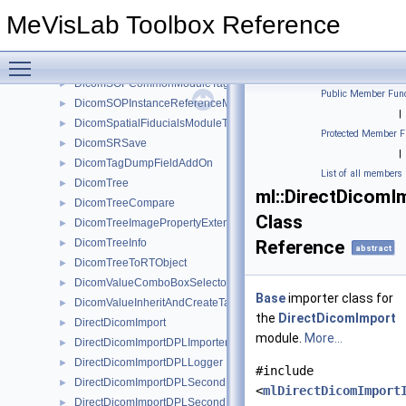
DicomSegmentSequenceTagInterface
►
MeVisLab Toolbox Reference
DicomSEGSave
►
DicomSEGSaveAddOnPointers
►
Toggle main menu visibility
DicomSeriesAndInstanceReferenceMacroTagInterface
►
DicomSOPCommonModuleTagInterface
►
Public Member Func
DicomSOPInstanceReferenceMacroTagInterface
►
|
DicomSpatialFiducialsModuleTagInterface
►
Protected Member F
DicomSRSave
►
|
DicomTagDumpFieldAddOn
►
List of all members
DicomTree
►
ml::DirectDicom
DicomTreeCompare
►
Class
DicomTreeImagePropertyExtension
►
DicomTreeInfo
Reference
►
abstract
DicomTreeToRTObject
►
DicomValueComboBoxSelectorTagInterface
►
Base
importer class for
DicomValueInheritAndCreateTagInterface
►
the
DirectDicomImport
DirectDicomImport
►
module.
More...
DirectDicomImportDPLImporter
►
DirectDicomImportDPLLogger
►
#include
DirectDicomImportDPLSecondPassPartitioner
►
<
mlDirectDicomImport
DirectDicomImportDPLSecondPassPartitioningProvider
►