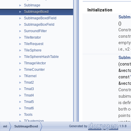
SubImage
►
Initialization
SubImageBoxd
►
SubIm
SubImageBoxdField
►
()
SubImageBoxField
►
Constr
SurroundFilter
►
constr
TileIterator
►
empty 
TileRequest
►
i.e., v2
TileSphere
►
TileSphereHashTable
►
SubIm
TImageVector
►
(cons
TimeCounter
►
&vecto
TKernel
►
const
Tmat2
►
&vecto
Tmat3
►
Constr
Tmat4
►
subim
Tmat5
►
is def
Tmat6
►
both c
Tools
►
points
TQuaternion
►
vecto
Generated by
1.9.8
ml
SubImageBoxd
Trace
►
vecto