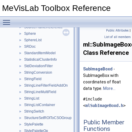
Slice_iter
►
MeVisLab Toolbox Reference
SmartSnapSkeletonFinder
►
Sobel3DFilter
►
Toggle main menu visibility
SoNodeField
►
SourceFrameReference
►
Public Attributes
|
Sphere
►
List of all members
SphereList
►
ml::SubImageBox
SRDoc
►
Class Reference
StandardItemModel
►
StatisticalClusterInfo
►
StdDeviationFilter
►
SubImageBoxd
-
StringConversion
►
SubImageBox with
StringField
►
coordinates of float
StringLineFilterFieldAddOn
►
data type.
More...
StringLineMultiField
►
StringList
►
#include
StringListContainer
►
<
mlSubImageBoxd.h
>
StringSwitch
►
StructureSetROIToCSOGroup
►
Public Member
StylePalette
►
Functions
StylePaletteOp
►