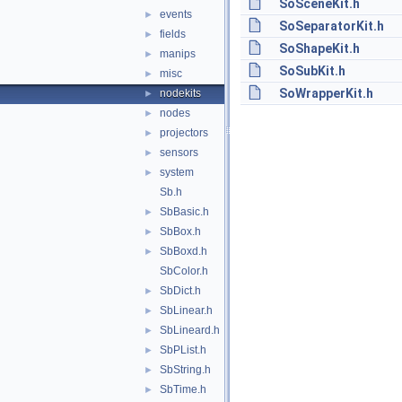
SoSceneKit.h
events
►
SoSeparatorKit.h
fields
►
SoShapeKit.h
manips
►
SoSubKit.h
misc
►
SoWrapperKit.h
nodekits
►
nodes
►
projectors
►
sensors
►
system
►
Sb.h
SbBasic.h
►
SbBox.h
►
SbBoxd.h
►
SbColor.h
SbDict.h
►
SbLinear.h
►
SbLineard.h
►
SbPList.h
►
SbString.h
►
SbTime.h
►