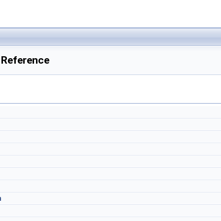
 Reference
h
h