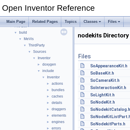
Release Notes
Open Inventor Reference
Topics
►
Classes
►
Files
▼
Main Page
Related Pages
Topics
Classes
Files
File List
▼
build
▼
nodekits Directory
MeVis
▼
ThirdParty
▼
Sources
▼
Files
Inventor
▼
doxygen
►
SoAppearanceKit.h
include
▼
SoBaseKit.h
Inventor
▼
SoCameraKit.h
actions
►
SoInteractionKit.h
bundles
►
SoLightKit.h
caches
►
SoNodeKit.h
details
►
draggers
SoNodekitCatalog.
►
elements
►
SoNodeKitListPart.
engines
►
SoNodekitParts.h
errors
►