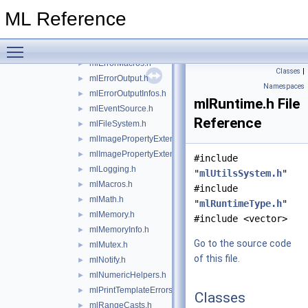
mlContainers.h
►
ML Reference
mlCPUInfo.h
►
mlDateTime.h
►
Toggle main menu visibility
mlDebug.h
►
mlErrorMacros.h
►
Classes
|
mlErrorOutput.h
►
Namespaces
mlErrorOutputInfos.h
►
mlRuntime.h File
mlEventSource.h
►
Reference
mlFileSystem.h
►
mlImagePropertyExtension.h
►
mlImagePropertyExtensionContainer.h
►
#include
mlLogging.h
►
"
mlUtilsSystem.h
"
mlMacros.h
►
#include
mlMath.h
►
"
mlRuntimeType.h
"
mlMemory.h
►
#include <vector>
mlMemoryInfo.h
►
Go to the source code
mlMutex.h
►
of this file.
mlNotify.h
►
mlNumericHelpers.h
►
mlPrintTemplateErrors.h
►
Classes
mlRangeCasts.h
►