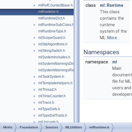
class
ml::Runtime
mlRefCountedBase.h
►
This class
mlRuntime.h
contains the
mlRuntimeDict.h
runtime
mlRuntimeSubClass.h
►
system of the
mlRuntimeType.h
ML.
More...
mlScopeGuard.h
►
mlStdAlgorithms.h
►
mlStringSwitch.h
Namespaces
►
mlSystemIncludes.h
namespace
ml
mlSystemWarningsDisable.h
Main
mlSystemWarningsRestore.h
document
mlTaskSystem.h
►
file for ML
mlTemplateHelpers.h
►
users and
mlThread.h
►
developer
mlTimeCounter.h
►
mlTrace.h
►
mlTypeDefs.h
►
mlTypeDefTraits.h
►
mlUnicode.h
►
MeVis
Foundation
Sources
MLUtilities
mlRuntime.h
mlUnicodeCodePoints.h
►