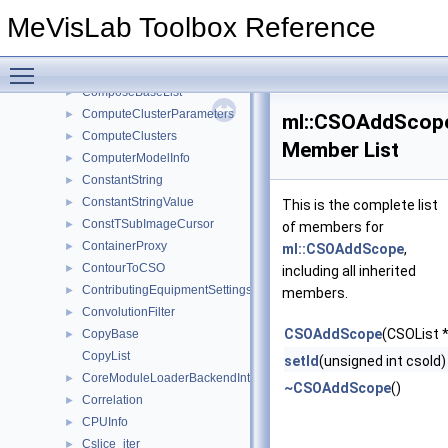
ClusterUserDataParameters
►
MeVisLab Toolbox Reference
ColorField
►
CompassFilter
►
Toggle main menu visibility
CompilerInfo
►
ComposeBaseList
►
ComputeClusterParameters
►
ml::CSOAddScop
ComputeClusters
►
Member List
ComputerModelInfo
►
ConstantString
►
ConstantStringValue
►
This is the complete list
ConstTSubImageCursor
►
of members for
ContainerProxy
►
ml::CSOAddScope
,
ContourToCSO
►
including all inherited
ContributingEquipmentSettings
►
members.
ConvolutionFilter
►
CSOAddScope
(CSOList 
CopyBase
►
CopyList
setId
(unsigned int csoId)
CoreModuleLoaderBackendInterface
►
~CSOAddScope
()
Correlation
►
CPUInfo
►
Cslice_iter
►