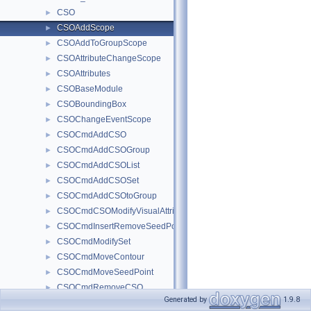
CSO
►
CSOAddScope
►
CSOAddToGroupScope
►
CSOAttributeChangeScope
►
CSOAttributes
►
CSOBaseModule
►
CSOBoundingBox
►
CSOChangeEventScope
►
CSOCmdAddCSO
►
CSOCmdAddCSOGroup
►
CSOCmdAddCSOList
►
CSOCmdAddCSOSet
►
CSOCmdAddCSOtoGroup
►
CSOCmdCSOModifyVisualAttributes
►
CSOCmdInsertRemoveSeedPoint
►
CSOCmdModifySet
►
CSOCmdMoveContour
►
CSOCmdMoveSeedPoint
►
CSOCmdRemoveCSO
►
Generated by
1.9.8
CSOCmdRemoveCSOfromGroup
►